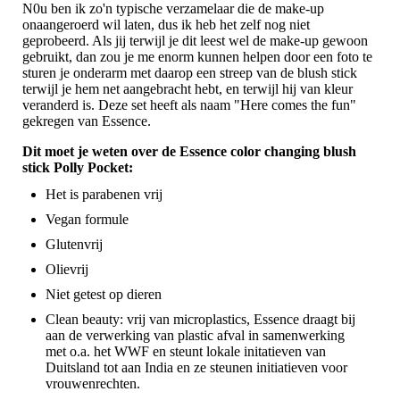
N0u ben ik zo'n typische verzamelaar die de make-up
onaangeroerd wil laten, dus ik heb het zelf nog niet
geprobeerd. Als jij terwijl je dit leest wel de make-up gewoon
gebruikt, dan zou je me enorm kunnen helpen door een foto te
sturen je onderarm met daarop een streep van de blush stick
terwijl je hem net aangebracht hebt, en terwijl hij van kleur
veranderd is. Deze set heeft als naam "Here comes the fun"
gekregen van Essence.
Dit moet je weten over de Essence color changing blush
stick Polly Pocket:
Het is parabenen vrij
Vegan formule
Glutenvrij
Olievrij
Niet getest op dieren
Clean beauty: vrij van microplastics, Essence draagt bij
aan de verwerking van plastic afval in samenwerking
met o.a. het WWF en steunt lokale initatieven van
Duitsland tot aan India en ze steunen initiatieven voor
vrouwenrechten.