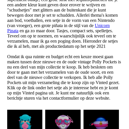
een andere kleur kunt geven door erover te wrijven en
"schudsetjes" met glitters aan de buitenkant die je kunt
bewegen door met je set te schudden. Allerlei thema's komen
aan bod, voetballen, een setje in de vorm van een Nintendo
(van vroeger), een grote piñata in de stijl van de
Unicorn
Pinata
en ga zo maar door. Tasjes, compact sets, spelletjes.
Teveel om op te noemen, en waarschijnlijk ook teveel om te
verzamelen, maar ik ga een poging doen. Hieronder de setjes
die ik al heb, met als productiedatum op het setje 2021
Omdat ik qua ruimte en budget echt een keuze moest gaan
maken tussen deze nieuwe en de oude vintage Polly Pockets is
nu een deel van mijn collectie te koop. Ik heb besloten om
door te gaan met het verzamelen van de oude soort, en een
deel van de nieuwe collectie te verkopen. Ik heb alle Polly
Pockets uit mijn verzameling die te koop zijn op Vinted gezet.
Klik op de link onder het setje als je interesse hebt en je komt
op mijn Vinted pagina uit. Je kunt me natuurlijk ook een
berichtje sturen via het contactformulier op deze website.