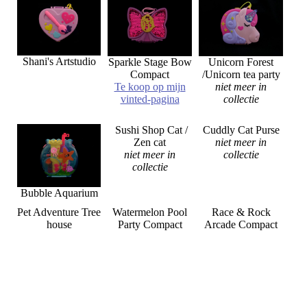
Shani's Artstudio
Sparkle Stage Bow
Unicorn Forest
Compact
/Unicorn tea party
Te koop op mijn
niet meer in
vinted-pagina
collectie
Sushi Shop Cat /
Cuddly Cat Purse
Zen cat
niet meer in
niet meer in
collectie
collectie
Bubble Aquarium
Pet Adventure Tree
Watermelon Pool
Race & Rock
house
Party Compact
Arcade Compact