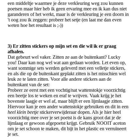
een middeltje waarmee je deze verkleuring weg zou kunnen
poetsen maar hier heb ik geen ervaring mee en ik kan dus niet
garanderen of het werkt, maar is de verkleuring je een doorn in
't oog zou ik zeggen: probeer het setje (en laat me dan even
weten hoe het resultaat is ;-))
3) Er zitten stickers op mijn set en die wil ik er graag
afhalen.
Dat gebeurt wel vaker. Zitten ze aan de buitenkant? Lucky
you! Daar kan nog wel wat aan gedaan worden. Let even op,
want sommige sets werden geleverd met een velletje stickers,
en als die op de buitenkant geplakt zitten is het misschien wel
leuk ze te laten zitten. Voor alle andere stickers aan de
buitenkant van de set:
Probeer ze eerst met een vochtig/nat wattenstokje voorzichtig
een beetje los te weken en eraf te wrijven. Vaak krijg je het
bovenste laagje er wel af, maar blijft er een lijmlaagje zitten.
Hiervoor kan je een ander wattenstokje gebruiken en dit in een
heel klein beetje
stickerverwijderaar dopen. Als je hier heel
voorzichtig mee over je set poetst is de kans groot dat je de
lijmlaag er gewoon afgepoetst krijgt. Gebruik NOOIT aceton
om je set schoon te maken, dit bijt in het plastic en verruïneert
je set.