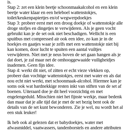
is.
Stap 2: zet een klein beetje schoonmaakalcohol en een klein
beetje water klaar en een heleboel wattenstokjes,
toilet/keukenpapiertjes en/of wegwerpdoekjes
Stap 3: probeer eerst met een droog doekje of wattenstokje alle
droge stofjes en dingetjes te verwijderen. Als je geen vocht
gebruikt kan je de set ook niet beschadigen. Wellicht is een
spuitbus met compressed air ook een idee, zo kan je in de
hoekjes en gaatjes waar je zelfs met een wattenstokje niet bij
kan komen, door lucht te spuiten een aantal vuiltjes
verwijderen. Niet met je neus boven de set gaan hangen als je
dat doet, je zal maar net de omhooggewaaide vuiligheidjes
inademen. Geen fijn idee.
Stap 4: werkt dit niet, of zitten er echt vieze vlekken op,
probeer dan vochtige wattenstokjes, eerst met water en als dat
nou echt niet werkt, met schoonmaak-alcohol. Hiermee kan je
soms ook wat hardnekkige resten inkt van stiften van de set af
boenen. Uiteraard doe je dit heel voorzichtig en met
engelengeduld. Misschien niet het fijnste werkje, maar bedenk
dan maar dat je alle tijd dat je met de set bezig bent ook de
details van de set kunt bewonderen. Zie je wel, nu wordt het al
een stuk leuker!
Ik heb ook al gelezen dat er babydoekjes, water met
afwasmiddel, vaatwassers, tandenborstels en andere attributen