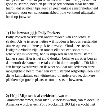
goed is, schrob, boen en peuter je sets schoon maar bedenk
hierbij dat ik alleen tips geef en geen enkele aansprakelijkheid
aanvaard voor een schoonmaakbeurt die verkeerd uitgepakt
heeft op jouw set.
1) Hoe bewaar jij je Polly Pockets
Polly Pockets verkleuren onder invloed van zonlicht/UV
stralen. Als je je setjes netjes wil houden is het dus verstandig
om ze op een donkere plek te bewaren. Omdat ze steeds
lastiger te vinden zijn, en omdat elke set een soort mini-
schatkistje is voor mij, heb ik mijn sets in een verduisterde
kamer staan. Hier is het altijd donker, behalve als ik er ben en
dan wordt de kamer meestal verlicht door lamplicht. Dit klinkt
een beetje overdreven en ik weet ook dat niet iedereen deze
mogelijkheid heeft, maar een verduisterend rolgordijn, een kast
die je kunt sluiten, een vitrinekast, of andere droge, donkere
plekken zijn goede plaatsen om de sets te bewaren.
2) Help! Mijn set is al verkleurd, wat nu.
Jammerdebammer, maar hier lijkt helaas weinig aan te doen. In
Amerika wordt er een Polly Pocket EHBO kit verkocht met