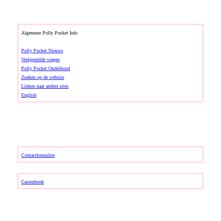
Algemene Polly Pocket Info
Polly Pocket Nieuws
Veelgestelde vragen
Polly Pocket Onderhoud
Zoeken op de website
Linken naar andere sites
English
Contactformulier
Gastenboek