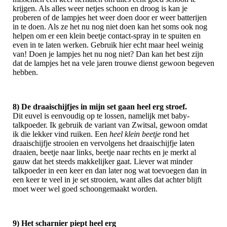
krijgen. Als alles weer netjes schoon en droog is kan je
proberen of de lampjes het weer doen door er weer batterijen
in te doen. Als ze het nu nog niet doen kan het soms ook nog
helpen om er een klein beetje contact-spray in te spuiten en
even in te laten werken. Gebruik hier echt maar heel weinig
van! Doen je lampjes het nu nog niet? Dan kan het best zijn
dat de lampjes het na vele jaren trouwe dienst gewoon begeven
hebben.
8) De draaischijfjes in mijn set gaan heel erg stroef.
Dit euvel is eenvoudig op te lossen, namelijk met baby-
talkpoeder. Ik gebruik de variant van Zwitsal, gewoon omdat
ik die lekker vind ruiken. Een
heel klein beetje
rond het
draaischijfje strooien en vervolgens het draaischijfje laten
draaien, beetje naar links, beetje naar rechts en je merkt al
gauw dat het steeds makkelijker gaat. Liever wat minder
talkpoeder in een keer en dan later nog wat toevoegen dan in
een keer te veel in je set strooien, want alles dat achter blijft
moet weer wel goed schoongemaakt worden.
9) Het scharnier piept heel erg