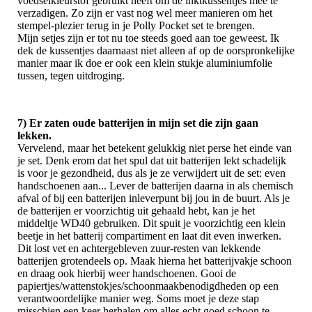
voedselkleurstof gebruikt heeft om de inktkussentjes mee te
verzadigen. Zo zijn er vast nog wel meer manieren om het
stempel-plezier terug in je Polly Pocket set te brengen.
Mijn setjes zijn er tot nu toe steeds goed aan toe geweest. Ik
dek de kussentjes daarnaast niet alleen af op de oorspronkelijke
manier maar ik doe er ook een klein stukje aluminiumfolie
tussen, tegen uitdroging.
7) Er zaten oude batterijen in mijn set die zijn gaan
lekken.
Vervelend, maar het betekent gelukkig niet perse het einde van
je set. Denk erom dat het spul dat uit batterijen lekt schadelijk
is voor je gezondheid, dus als je ze verwijdert uit de set: even
handschoenen aan... Lever de batterijen daarna in als chemisch
afval of bij een batterijen inleverpunt bij jou in de buurt. Als je
de batterijen er voorzichtig uit gehaald hebt, kan je het
middeltje WD40 gebruiken. Dit spuit je voorzichtig een klein
beetje in het batterij compartiment en laat dit even inwerken.
Dit lost vet en achtergebleven zuur-resten van lekkende
batterijen grotendeels op. Maak hierna het batterijvakje schoon
en draag ook hierbij weer handschoenen. Gooi de
papiertjes/wattenstokjes/schoonmaakbenodigdheden op een
verantwoordelijke manier weg. Soms moet je deze stap
misschien een keer herhalen om alles echt goed schoon te