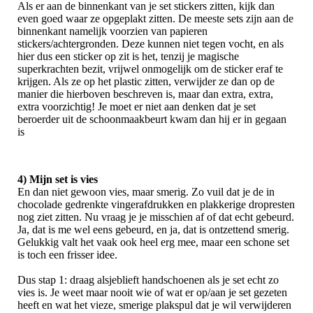
Als er aan de binnenkant van je set stickers zitten, kijk dan
even goed waar ze opgeplakt zitten. De meeste sets zijn aan de
binnenkant namelijk voorzien van papieren
stickers/achtergronden. Deze kunnen niet tegen vocht, en als
hier dus een sticker op zit is het, tenzij je magische
superkrachten bezit, vrijwel onmogelijk om de sticker eraf te
krijgen. Als ze op het plastic zitten, verwijder ze dan op de
manier die hierboven beschreven is, maar dan extra, extra,
extra voorzichtig! Je moet er niet aan denken dat je set
beroerder uit de schoonmaakbeurt kwam dan hij er in gegaan
is
4) Mijn set is vies
En dan niet gewoon vies, maar smerig. Zo vuil dat je de in
chocolade gedrenkte vingerafdrukken en plakkerige dropresten
nog ziet zitten. Nu vraag je je misschien af of dat echt gebeurd.
Ja, dat is me wel eens gebeurd, en ja, dat is ontzettend smerig.
Gelukkig valt het vaak ook heel erg mee, maar een schone set
is toch een frisser idee.
Dus stap 1: draag alsjeblieft handschoenen als je set echt zo
vies is. Je weet maar nooit wie of wat er op/aan je set gezeten
heeft en wat het vieze, smerige plakspul dat je wil verwijderen