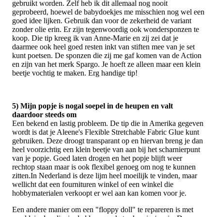
gebruikt worden. Zelf heb ik dit allemaal nog nooit
geprobeerd, hoewel de babydoekjes me misschien nog wel een
goed idee lijken. Gebruik dan voor de zekerheid de variant
zonder olie erin. Er zijn tegenwoordig ook wondersponzen te
koop. Die tip kreeg ik van Anne-Marie en zij zei dat je
daarmee ook heel goed resten inkt van stiften mee van je set
kunt poetsen. De sponzen die zij me gaf komen van de Action
en zijn van het merk Spargo. Je hoeft ze alleen maar een klein
beetje vochtig te maken. Erg handige tip!
5) Mijn popje is nogal soepel in de heupen en valt
daardoor steeds om
Een bekend en lastig probleem. De tip die in Amerika gegeven
wordt is dat je Aleene's Flexible Stretchable Fabric Glue kunt
gebruiken. Deze droogt transparant op en hiervan breng je dan
heel voorzichtig een klein beetje van aan bij het scharnierpunt
van je popje. Goed laten drogen en het popje blijft weer
rechtop staan maar is ook flexibel genoeg om nog te kunnen
zitten.In Nederland is deze lijm heel moeilijk te vinden, maar
wellicht dat een fournituren winkel of een winkel die
hobbymaterialen verkoopt er wel aan kan komen voor je.
Een andere manier om een "floppy doll" te repareren is met