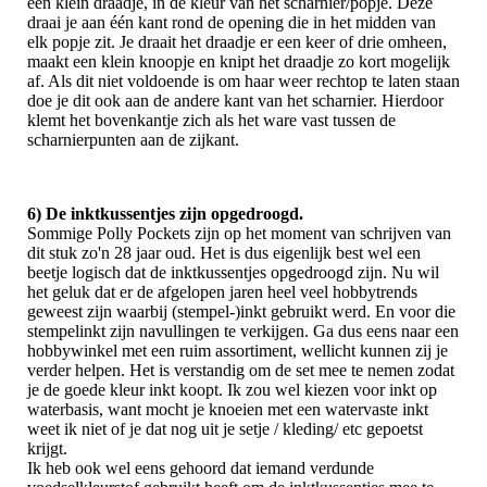
een klein draadje, in de kleur van het scharnier/popje. Deze
draai je aan één kant rond de opening die in het midden van
elk popje zit. Je draait het draadje er een keer of drie omheen,
maakt een klein knoopje en knipt het draadje zo kort mogelijk
af. Als dit niet voldoende is om haar weer rechtop te laten staan
doe je dit ook aan de andere kant van het scharnier. Hierdoor
klemt het bovenkantje zich als het ware vast tussen de
scharnierpunten aan de zijkant.
6) De inktkussentjes zijn opgedroogd.
Sommige Polly Pockets zijn op het moment van schrijven van
dit stuk zo'n 28 jaar oud. Het is dus eigenlijk best wel een
beetje logisch dat de inktkussentjes opgedroogd zijn. Nu wil
het geluk dat er de afgelopen jaren heel veel hobbytrends
geweest zijn waarbij (stempel-)inkt gebruikt werd. En voor die
stempelinkt zijn navullingen te verkijgen. Ga dus eens naar een
hobbywinkel met een ruim assortiment, wellicht kunnen zij je
verder helpen. Het is verstandig om de set mee te nemen zodat
je de goede kleur inkt koopt. Ik zou wel kiezen voor inkt op
waterbasis, want mocht je knoeien met een watervaste inkt
weet ik niet of je dat nog uit je setje / kleding/ etc gepoetst
krijgt.
Ik heb ook wel eens gehoord dat iemand verdunde