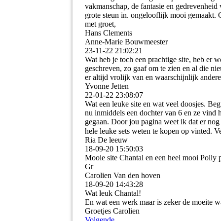
vakmanschap, de fantasie en gedrevenheid va
grote steun in. ongelooflijk mooi gemaakt.
met groet,
Hans Clements
Anne-Marie Bouwmeester
23-11-22
21:02:21
Wat heb je toch een prachtige site, heb er w
geschreven, zo gaaf om te zien en al die n
er altijd vrolijk van en waarschijnlijk ande
Yvonne Jetten
22-01-22
23:08:07
Wat een leuke site en wat veel doosjes. Beg
nu inmiddels een dochter van 6 en ze vind
gegaan. Door jou pagina weet ik dat er nog
hele leuke sets weten te kopen op vinted. 
Ria De leeuw
18-09-20
15:50:03
Mooie site Chantal en een heel mooi Polly
Gr
Carolien Van den hoven
18-09-20
14:43:28
Wat leuk Chantal!
En wat een werk maar is zeker de moeite waa
Groetjes Carolien
Volgende