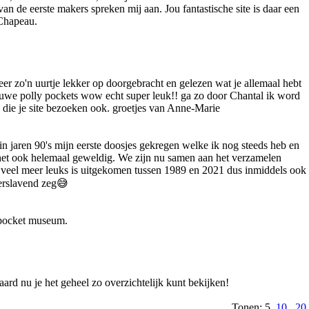
n de eerste makers spreken mij aan. Jou fantastische site is daar een
 Chapeau.
eer zo'n uurtje lekker op doorgebracht en gelezen wat je allemaal hebt
ieuwe polly pockets wow echt super leuk!! ga zo door Chantal ik word
re die je site bezoeken ook. groetjes van Anne-Marie
in jaren 90's mijn eerste doosjes gekregen welke ik nog steeds heb en
 het ook helemaal geweldig. We zijn nu samen aan het verzamelen
 veel meer leuks is uitgekomen tussen 1989 en 2021 dus inmiddels ook
Verslavend zeg😅
 pocket museum.
rd nu je het geheel zo overzichtelijk kunt bekijken!
Tonen: 5
10
20