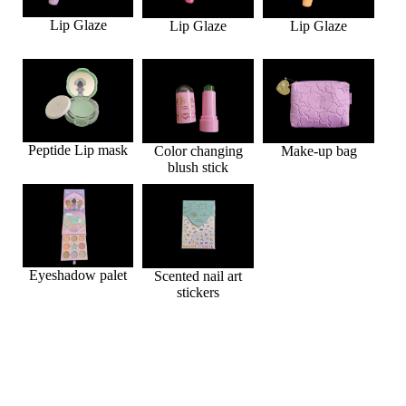
Lip Glaze
Lip Glaze
Lip Glaze
Peptide Lip mask
Color changing
Make-up bag
blush stick
Eyeshadow palet
Scented nail art
stickers